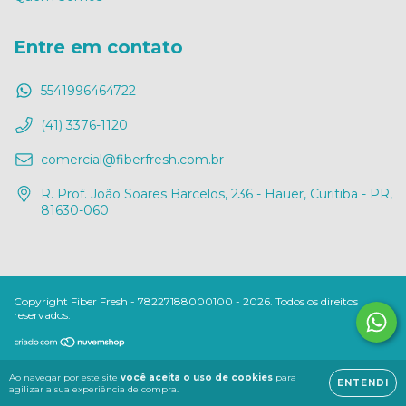
Entre em contato
5541996464722
(41) 3376-1120
comercial@fiberfresh.com.br
R. Prof. João Soares Barcelos, 236 - Hauer, Curitiba - PR,
81630-060
Copyright Fiber Fresh - 78227188000100 - 2026. Todos os direitos
reservados.
Ao navegar por este site
você aceita o uso de cookies
para
ENTENDI
agilizar a sua experiência de compra.