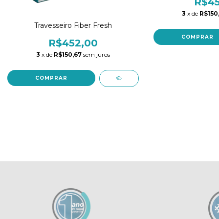
R$45
3
x de
R$150
Travesseiro Fiber Fresh
COMPRAR
R$452,00
3
x de
R$150,67
sem juros
COMPRAR